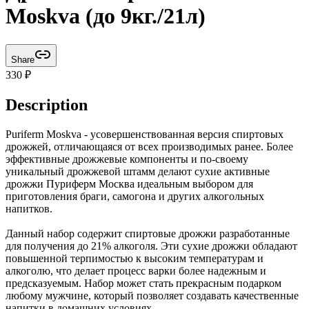
Moskva (до 9кг./21л)
Share
330
₽
Description
Puriferm Moskva - усовершенствованная версия спиртовых
дрожжей, отличающаяся от всех производимых ранее. Более
эффективные дрожжевые компоненты и по-своему
уникальный дрожжевой штамм делают сухие активные
дрожжи Пуриферм Москва идеальным выбором для
приготовления браги, самогона и других алкогольных
напитков.
Данный набор содержит спиртовые дрожжи разработанные
для получения до 21% алкоголя. Эти сухие дрожжи обладают
повышенной терпимостью к высоким температурам и
алкоголю, что делает процесс варки более надежным и
предсказуемым. Набор может стать прекрасным подарком
любому мужчине, который позволяет создавать качественные
напитки в домашних условиях.