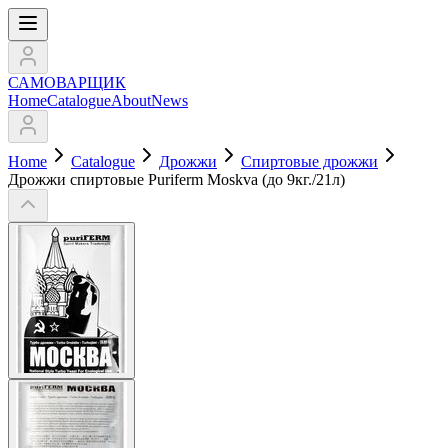
САМОВАРЩИК
Home
Catalogue
About
News
Home
Catalogue
Дрожжи
Спиртовые дрожжи
Дрожжи спиртовые Puriferm Moskva (до 9кг./21л)